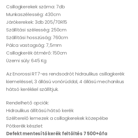
Csillagkerekek száma: 7db
Munkaszélesség: 430cm
Járókerekek: 3db 205/70R15
Szállítási szélesség: 250cm
Szállítási hosszúság: 760cm
Pálca vastagság: 7,5mm
Csillagkerék átmérő: 150cm
Üzemi súly: 645 Kg
Az Enorossi RT7-es rendsodrót hidraulikus csillagkerék
kiemeléssel, 3 állású vonórúddal, 4 állású mechanikus
hátsó kerékkel szállítjuk.
Rendelhető opciók:
Hidraulikus állítású hátsó kerék
Szélterelő lemezek a csillagkerekek közepébe
Pótkerék készlet
Defekt mentesítő kerék feltöltés 7 500+áfa