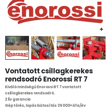
Vontatott csillagkerekes
rendsodró Enorossi RT 7
Kiváló minőségű Enorossi RT 7 vontatott
csillagkerekes rendsodró.
2 Év garancia
Gép törés, lopás biztosítás 35 000+áfa/év