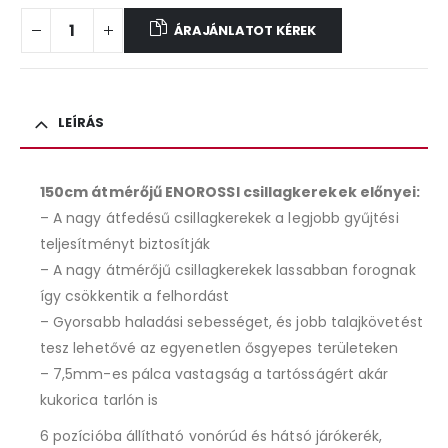
ÁRAJÁNLATOT KÉREK
LEÍRÁS
150cm átmérőjű ENOROSSI csillagkerekek előnyei:
– A nagy átfedésű csillagkerekek a legjobb gyűjtési
teljesítményt biztosítják
– A nagy átmérőjű csillagkerekek lassabban forognak
így csökkentik a felhordást
– Gyorsabb haladási sebességet, és jobb talajkövetést
tesz lehetővé az egyenetlen ősgyepes területeken
– 7,5mm-es pálca vastagság a tartósságért akár
kukorica tarlón is
6 pozícióba állítható vonórúd és hátsó járókerék,