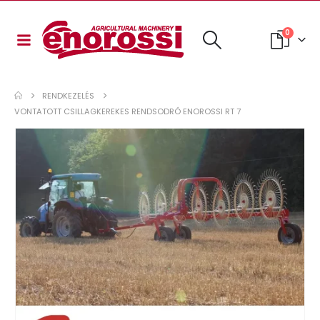
0
RENDKEZELÉS
VONTATOTT CSILLAGKEREKES RENDSODRÓ ENOROSSI RT 7