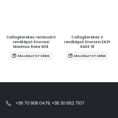
Csillagkerekes rendsodró
Csillagkerekes V
rendképző Enorossi
rendképző Enorossi EASY
Maximus Rake M14
RAKE 18
ÁRAJÁNLATOT KÉREK
ÁRAJÁNLATOT KÉREK
+36 70 908 0479, +36 30 662 7107