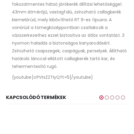
fokozatmentes hátsó járókerék állítási lehetőséggel.
43mm átmérőjű, vastagfalú, zsírozható csillagkerék
kiemelőrúd, mely kibővíthető RT 9-es típusra. A
vonórúd a tömegközéppontban csatlakozik a
vázszerkezethez ezzel biztosítva az átlós vontatást. 3
nyomon haladás a biztonságos kanyarodásért.
Zsírozható csapszegek, csapágyak, perselyek. Állítható
határoló lánccal ellátott csillagkerék tartó kar, és
tehermentesítő rugó.
{youtube}cPVtsZZTIyQ?t=5{/youtube}
KAPCSOLÓDÓ TERMÉKEK