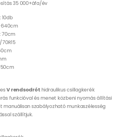
osítás 35 000+áfa/év
: 10db
0-640cm
: 70cm
5/70R15
250cm
5mm
 150cm
-es
V rendsodrót
hidraulikus csillagkerék
árás funkcióval és menet közbeni nyomás állítási
nt manuálisan szabályozható munkaszélesség
ssal szállítjuk.