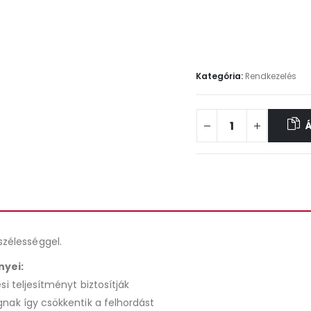
Kategória:
Rendkezelés
zélességgel.
nyei:
i teljesítményt biztosítják
nak így csökkentik a felhordást