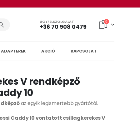
ÜGYFÉLSZOLGÁLAT
0
+36 70 908 0479
 ADAPTEREK
AKCIÓ
KAPCSOLAT
ekes V rendképző
addy 10
endképző
az egyik legismertebb gyártótól.
ossi Caddy 10 vontatott csillagkerekes V