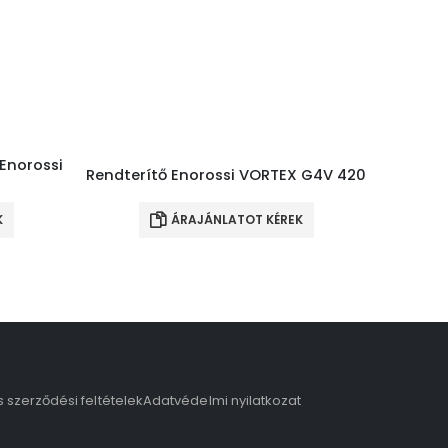
 Enorossi
Csilla
Rendterítő Enorossi VORTEX G4V 420
K
ÁRAJÁNLATOT KÉREK
s szerződési feltételek
Adatvédelmi nyilatkozat