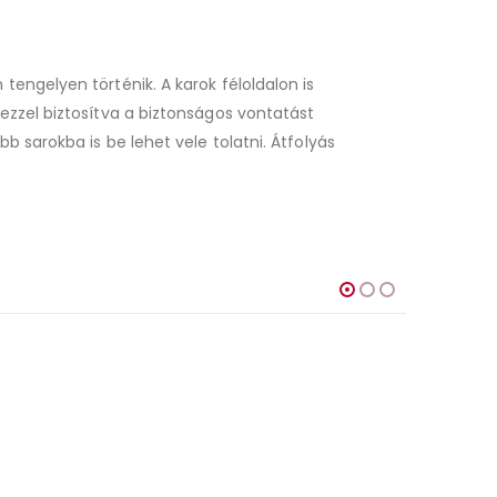
engelyen történik. A karok féloldalon is
zzel biztosítva a biztonságos vontatást
 sarokba is be lehet vele tolatni. Átfolyás