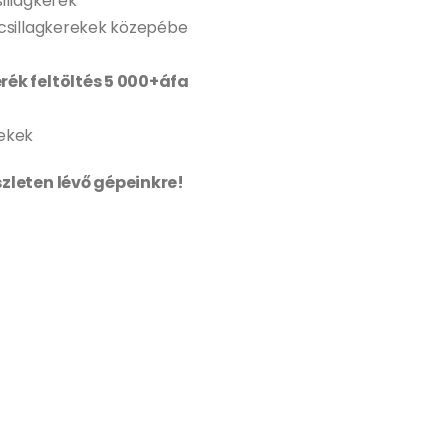
illagkerék
 csillagkerekek közepébe
rék feltöltés 5 000+áfa
rekek
szleten lévő gépeinkre!