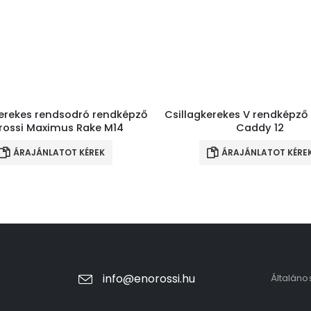
kerekes rendsodró rendképző
Csillagkerekes V rendképző
rossi Maximus Rake M14
Caddy 12
ÁRAJÁNLATOT KÉREK
ÁRAJÁNLATOT KÉRE
info@enorossi.hu
Általáno