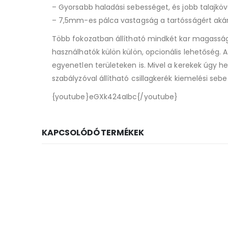
– Gyorsabb haladási sebességet, és jobb talajkö
– 7,5mm-es pálca vastagság a tartósságért akár 
Több fokozatban állítható mindkét kar magassága
használhatók külön külön, opcionális lehetőség.
egyenetlen területeken is. Mivel a kerekek úgy h
szabályzóval állítható csillagkerék kiemelési seb
{youtube}eGXk424aIbc{/youtube}
KAPCSOLÓDÓ TERMÉKEK