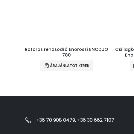
Rotoros rendsodró Enorossi ENODUO
Csillag
780
Eno
ÁRAJÁNLATOT KÉREK
+36 70 908 0479, +36 30 662 7107