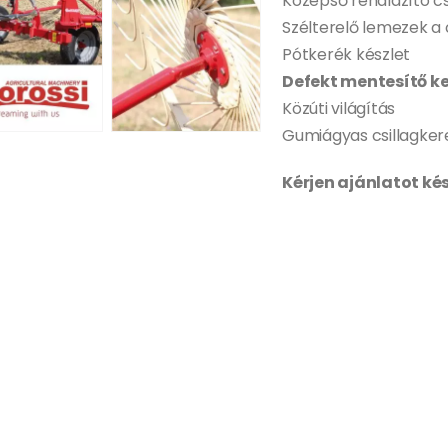
Középső rendlazító cs
Szélterelő lemezek a
Pótkerék készlet
Defekt mentesítő ke
Közúti világítás
Gumiágyas csillagke
Kérjen ajánlatot ké