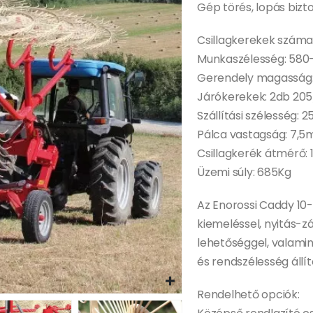
Gép törés, lopás bizt
Csillagkerekek száma
Munkaszélesség: 58
Gerendely magasság
Járókerekek: 2db 20
Szállítási szélesség: 
Pálca vastagság: 7,
Csillagkerék átmérő:
Üzemi súly: 685Kg
Az Enorossi Caddy 10
kiemeléssel, nyitás-z
lehetőséggel, valami
és rendszélesség állítá
Rendelhető opciók: