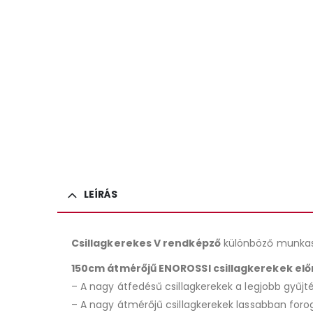
LEÍRÁS
Csillagkerekes V rendképző
különböző munkas
150cm átmérőjű ENOROSSI csillagkerekek elő
– A nagy átfedésű csillagkerekek a legjobb gyűjtés
– A nagy átmérőjű csillagkerekek lassabban forog