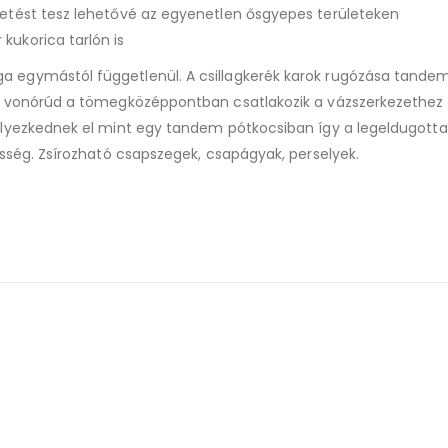
vetést tesz lehetővé az egyenetlen ősgyepes területeken
kukorica tarlón is
 egymástól függetlenül. A csillagkerék karok rugózása tandem t
 A vonórúd a tömegközéppontban csatlakozik a vázszerkezethez e
elyezkednek el mint egy tandem pótkocsiban így a legeldugottabb
esség. Zsírozható csapszegek, csapágyak, perselyek.