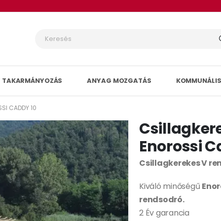
TAKARMÁNYOZÁS
ANYAG MOZGATÁS
KOMMUNÁLIS
SI CADDY 10
Csillagker
Enorossi C
Csillagkerekes V r
Kiváló minőségű
Enor
rendsodró.
2 Év garancia