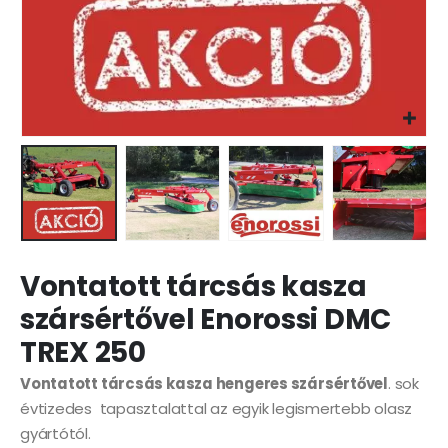
Vontatott tárcsás kasza
szársértővel Enorossi DMC
TREX 250
Vontatott tárcsás kasza hengeres szársértővel
. sok
évtizedes tapasztalattal az egyik legismertebb olasz
gyártótól.