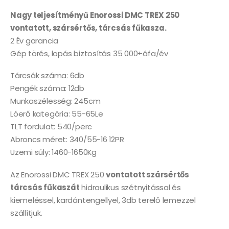
Nagy teljesítményű Enorossi DMC TREX 250
vontatott, szársértős, tárcsás fűkasza.
2 Év garancia
Gép törés, lopás biztosítás 35 000+áfa/év
Tárcsák száma: 6db
Pengék száma: 12db
Munkaszélesség: 245cm
Lóerő kategória: 55-65Le
TLT fordulat: 540/perc
Abroncs méret: 340/55-16 12PR
Üzemi súly: 1460-1650Kg
Az Enorossi DMC TREX 250
vontatott szársértős
tárcsás fűkaszát
hidraulikus szétnyitással és
kiemeléssel, kardántengellyel, 3db terelő lemezzel
szállítjuk.