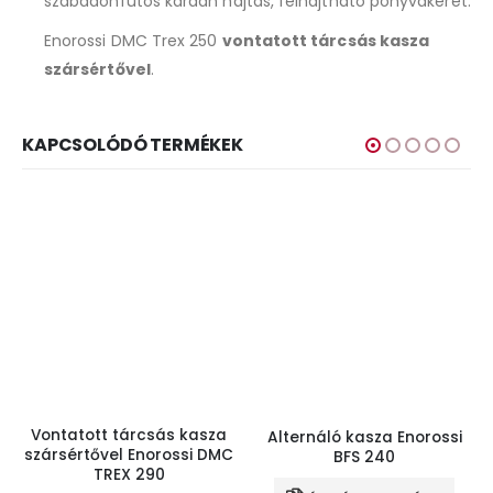
szabadonfutós kardán hajtás, felhajtható ponyvakeret.
Enorossi DMC Trex 250
vontatott tárcsás kasza
szársértővel
.
KAPCSOLÓDÓ TERMÉKEK
Vontatott tárcsás kasza
Alternáló kasza Enorossi
szársértővel Enorossi DMC
BFS 240
TREX 290