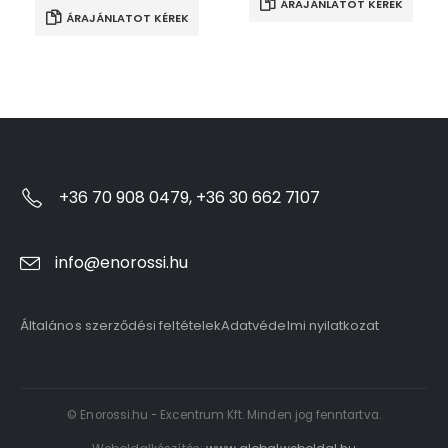
ÁRAJÁNLATOT KÉREK
ÁRAJÁNLATOT KÉREK
+36 70 908 0479, +36 30 662 7107
info@enorossi.hu
Általános szerződési feltételek
Adatvédelmi nyilatkozat
© Enorossi.hu - Excentrum Kft. Minden jog fenntartva.