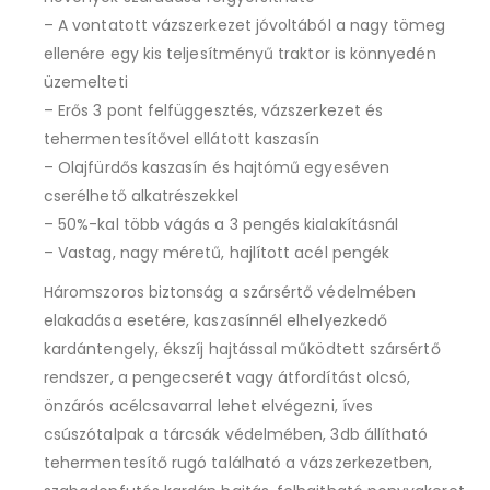
– A vontatott vázszerkezet jóvoltából a nagy tömeg
ellenére egy kis teljesítményű traktor is könnyedén
üzemelteti
– Erős 3 pont felfüggesztés, vázszerkezet és
tehermentesítővel ellátott kaszasín
– Olajfürdős kaszasín és hajtómű egyeséven
cserélhető alkatrészekkel
– 50%-kal több vágás a 3 pengés kialakításnál
– Vastag, nagy méretű, hajlított acél pengék
Háromszoros biztonság a szársértő védelmében
elakadása esetére, kaszasínnél elhelyezkedő
kardántengely, ékszíj hajtással működtett szársértő
rendszer, a pengecserét vagy átfordítást olcsó,
önzárós acélcsavarral lehet elvégezni, íves
csúszótalpak a tárcsák védelmében, 3db állítható
tehermentesítő rugó található a vázszerkezetben,