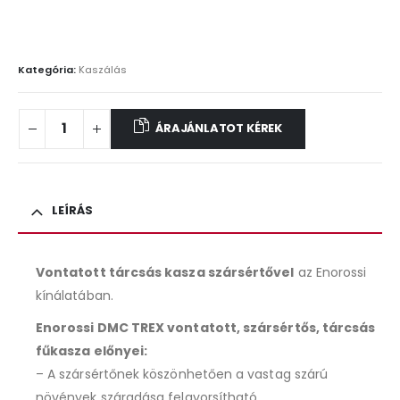
Kategória:
Kaszálás
ÁRAJÁNLATOT KÉREK
LEÍRÁS
Vontatott tárcsás kasza szársértővel
az Enorossi
kínálatában.
Enorossi DMC TREX vontatott, szársértős, tárcsás
fűkasza előnyei:
– A szársértőnek köszönhetően a vastag szárú
növények száradása felgyorsítható