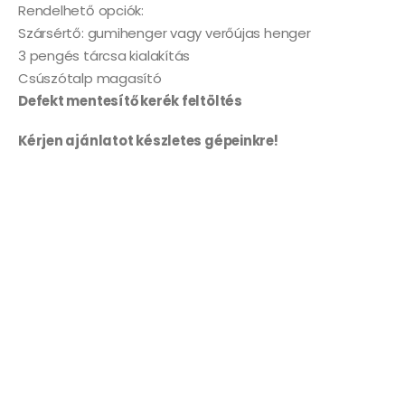
Rendelhető opciók:
Szársértő: gumihenger vagy verőújas henger
3 pengés tárcsa kialakítás
Csúszótalp magasító
Defekt mentesítő kerék feltöltés
Kérjen ajánlatot készletes gépeinkre!