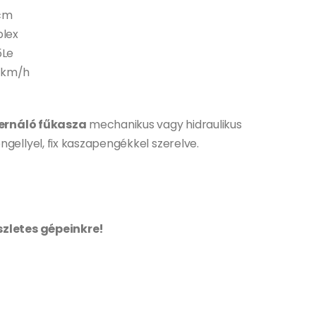
 cm
plex
5Le
2km/h
ernáló fűkasza
mechanikus vagy hidraulikus
ngellyel, fix kaszapengékkel szerelve.
szletes gépeinkre!