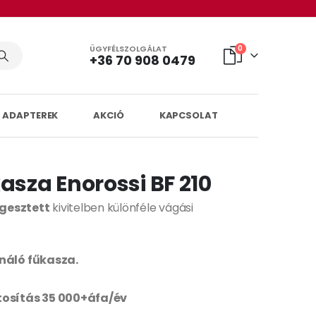
ÜGYFÉLSZOLGÁLAT
0
+36 70 908 0479
 ADAPTEREK
AKCIÓ
KAPCSOLAT
asza Enorossi BF 210
ggesztett
kivitelben különféle vágási
rnáló fűkasza.
ztosítás 35 000+áfa/év