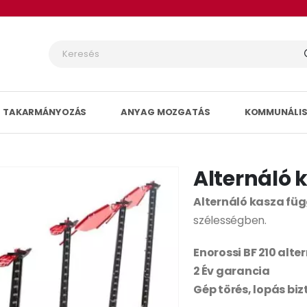
TAKARMÁNYOZÁS
ANYAG MOZGATÁS
KOMMUNÁLIS
Alternáló k
Alternáló kasza fü
szélességben.
Enorossi BF 210 alte
2 Év garancia
Gép törés, lopás bi