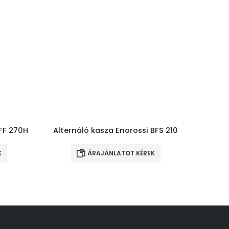
FF 270H
Alternáló kasza Enorossi BFS 210
Alter
K
ÁRAJÁNLATOT KÉREK