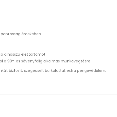
a pontosság érdekében
tja a hosszú élettartamot
-tól a 90°-os sövényfalig alkalmas munkavégzésre
kát biztosít, szegecselt burkolattal, extra pengevédelem.