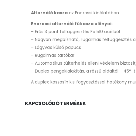
Alternáló kasza
az Enorossi kínálatában.
Enorossi alternáló fűkasza előnyei:
– Erős 3 pont felfüggesztés Fe 510 acélból
– Nagyon megbízható, rugalmas felfüggesztés 
– Lágyvas külső papucs
– Rugalmas tartókar
– Automatikus túlterhelés elleni védelem biztosí
– Duplex pengekialakítás, a rézsű oldaltól – 45°
A duplex kaszasín kis fogyasztással hatékony mun
KAPCSOLÓDÓ TERMÉKEK