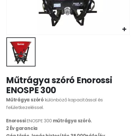
Műtrágya szóró Enorossi
ENOSPE 300
Műtrágya szóró
különböző kapacitással és
felületkezeléssel.
Enorossi
ENOSPE 300
műtrágya szóró.
2 Év garancia
Gép törés, lopás biztosítás 35 000+áfa/év