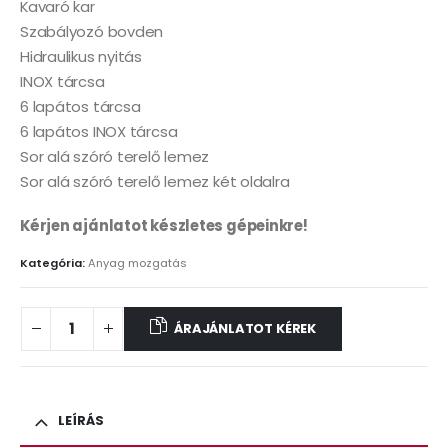
Kavaró kar
Szabályozó bovden
Hidraulikus nyitás
INOX tárcsa
6 lapátos tárcsa
6 lapátos INOX tárcsa
Sor alá szóró terelő lemez
Sor alá szóró terelő lemez két oldalra
Kérjen ajánlatot készletes gépeinkre!
Kategória:
Anyag mozgatás
ÁRAJÁNLATOT KÉREK
LEÍRÁS