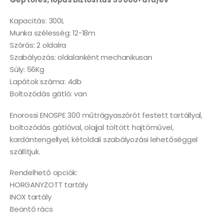
Kapacitás: 300L
Munka szélesség: 12-18m
Szórás: 2 oldalra
Szabályozás: oldalanként mechanikusan
Súly: 56Kg
Lapátok száma: 4db
Boltozódás gátló: van
Enorossi ENOSPE 300 műtrágyaszórót festett tartállyal,
boltozódás gátlóval, olajjal töltött hajtóművel,
kardántengellyel, kétoldali szabályozási lehetőséggel
szállítjuk.
Rendelhető opciók:
HORGANYZOTT tartály
INOX tartály
Beöntő rács