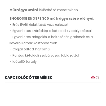
Műtrágya szóró
különböző méretekben.
ENOROSSI ENOSPE 300 műtrágya szóró előnyei:
– Erős IPARI kialakítású vázszerkezet
– Egyenletes szóráskép a kétoldali szabályozással
– Egyenletes adagolás a boltozódás gátlónak és a
keverő karnak köszönhetően
– Olajjal töltött hajtómű
– Pontos kétoldali szabályozás táblázattal
– Időtálló tartály
KAPCSOLÓDÓ TERMÉKEK