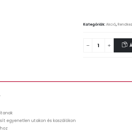
Kategóriák:
Akció
,
Rendkez
.
ítanak
osít egyenetlen utakon és kaszálókon
khoz