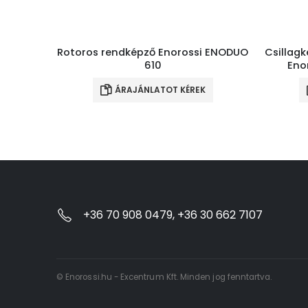
Rotoros rendképző Enorossi ENODUO
Csillag
610
Eno
ÁRAJÁNLATOT KÉREK
+36 70 908 0479, +36 30 662 7107
© Enorossi.hu - Excentrum Kft. Minden jog fenntartva.