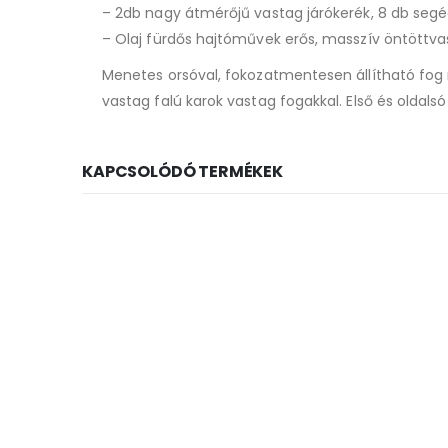
– 2db nagy átmérőjű vastag járókerék, 8 db segé
– Olaj fürdős hajtóművek erős, masszív öntöttv
Menetes orsóval, fokozatmentesen állítható fog m
vastag falú karok vastag fogakkal. Első és oldals
KAPCSOLÓDÓ TERMÉKEK