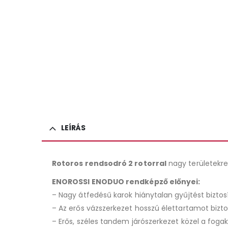
LEÍRÁS
Rotoros rendsodró 2 rotorral
nagy területekre
ENOROSSI ENODUO rendképző előnyei:
– Nagy átfedésű karok hiánytalan gyűjtést biztos
– Az erős vázszerkezet hosszú élettartamot bizt
– Erős, széles tandem járószerkezet közel a foga