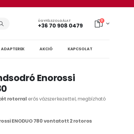
ÜGYFÉLSZOLGÁLAT
0
+36 70 908 0479
 ADAPTEREK
AKCIÓ
KAPCSOLAT
ndsodró Enorossi
80
ét rotorral
erős vázszerkezettel, megbízható
ossi ENODUO 780 vontatott 2 rotoros