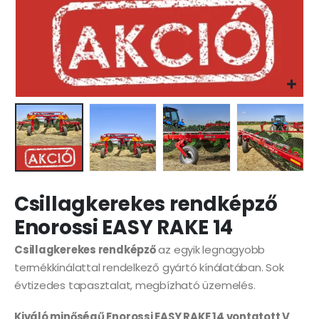
Csillagkerekes rendképző
Enorossi EASY RAKE 14
Csillagkerekes rendképző
az egyik legnagyobb
termékkínálattal rendelkező gyártó kínálatában. Sok
évtizedes tapasztalat, megbízható üzemelés.
Kiváló minőségű Enorossi EASY RAKE 14 vontatott V