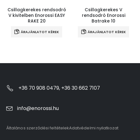
Csillagkerekes rendsodró
Csillagkerekes V
V kivitelben Enorossi EASY
rendsodró Enorossi
RAKE 20
Batrake 10
ÁRAJÁNLATOT KÉREK
ÁRAJÁNLATOT KÉREK
+36 70 908 0479, +36 30 662 7107
info@enorossi.hu
Általános szerződési feltételek
Adatvédelmi nyilatkozat