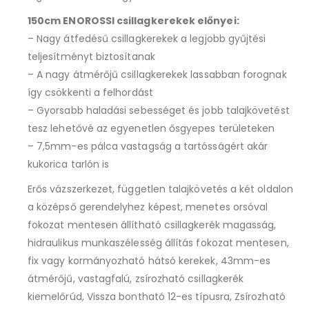
150cm ENOROSSI csillagkerekek előnyei:
– Nagy átfedésű csillagkerekek a legjobb gyűjtési
teljesítményt biztosítanak
– A nagy átmérőjű csillagkerekek lassabban forognak
így csökkenti a felhordást
– Gyorsabb haladási sebességet és jobb talajkövetést
tesz lehetővé az egyenetlen ősgyepes területeken
– 7,5mm-es pálca vastagság a tartósságért akár
kukorica tarlón is
Erős vázszerkezet, független talajkövetés a két oldalon
a középső gerendelyhez képest, menetes orsóval
fokozat mentesen állítható csillagkerék magasság,
hidraulikus munkaszélesség állítás fokozat mentesen,
fix vagy kormányozható hátsó kerekek, 43mm-es
átmérőjű, vastagfalú, zsírozható csillagkerék
kiemelőrúd, Vissza bontható 12-es típusra, Zsírozható