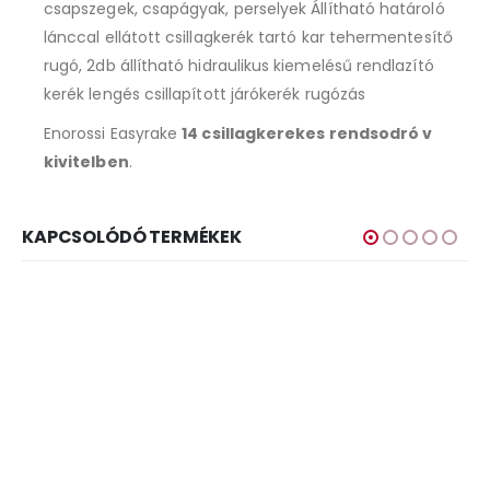
csapszegek, csapágyak, perselyek Állítható határoló
lánccal ellátott csillagkerék tartó kar tehermentesítő
rugó, 2db állítható hidraulikus kiemelésű rendlazító
kerék lengés csillapított járókerék rugózás
Enorossi Easyrake
14 csillagkerekes rendsodró v
kivitelben
.
KAPCSOLÓDÓ TERMÉKEK