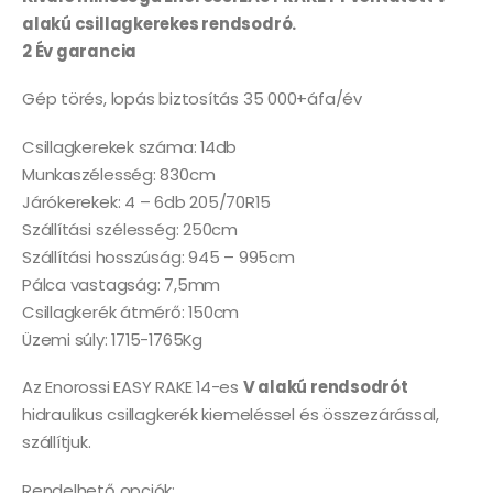
alakú csillagkerekes rendsodró.
2 Év garancia
Gép törés, lopás biztosítás 35 000+áfa/év
Csillagkerekek száma: 14db
Munkaszélesség: 830cm
Járókerekek: 4 – 6db 205/70R15
Szállítási szélesség: 250cm
Szállítási hosszúság: 945 – 995cm
Pálca vastagság: 7,5mm
Csillagkerék átmérő: 150cm
Üzemi súly: 1715-1765Kg
Az Enorossi EASY RAKE 14-es
V alakú rendsodrót
hidraulikus csillagkerék kiemeléssel és összezárással,
szállítjuk.
Rendelhető opciók: