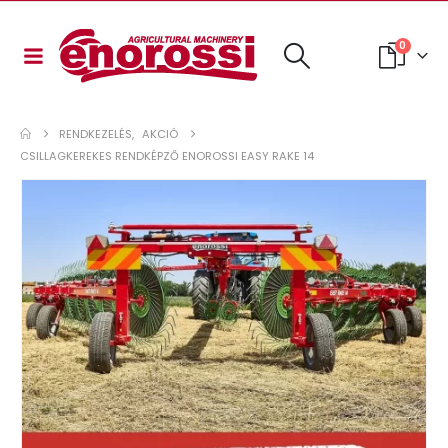
0
RENDKEZELÉS
,
AKCIÓ
CSILLAGKEREKES RENDKÉPZŐ ENOROSSI EASY RAKE 14