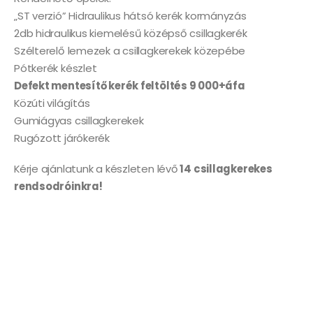
„ST verzió” Hidraulikus hátsó kerék kormányzás
2db hidraulikus kiemelésű középső csillagkerék
Szélterelő lemezek a csillagkerekek közepébe
Pótkerék készlet
Defekt mentesítő kerék feltöltés 9 000+áfa
Közúti világítás
Gumiágyas csillagkerekek
Rugózott járókerék
Kérje ajánlatunk a készleten lévő
14 csillagkerekes
rendsodróinkra!