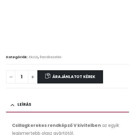
Kategóriák:
Akció
,
Rendkezelés
ÁRAJÁNLATOT KÉREK
LEÍRÁS
Csillagkerekes rendképző V kivitelben
az egyik
legismertebb olasz gyártótól.