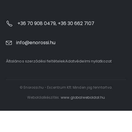
+36 70 908 0479, +36 30 662 7107
info@enorossi.hu
Általános szerződési feltételek
Adatvédelmi nyilatkozat
© Enorossi.hu - Excentrum Kft. Minden jog fenntartva.
Weboldalkészítés:
www.globalweboldal.hu